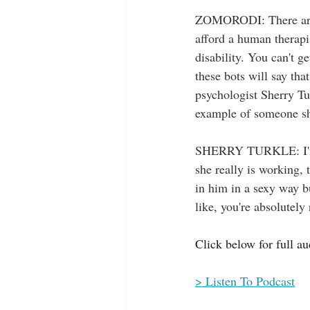
ZOMORODI: There are a
afford a human therapi
disability. You can't 
these bots will say tha
psychologist Sherry Tu
example of someone sh
SHERRY TURKLE: I'm th
she really is working, t
in him in a sexy way bu
like, you're absolutely 
Click below for full au
> Listen To Podcast