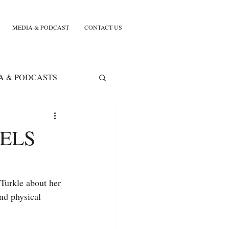
MEDIA & PODCAST
CONTACT US
A & PODCASTS
FEELS
urkle about her 
nd physical 