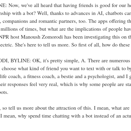
ow, we've all heard that having friends is good for our hea
nship with a bot? Well, thanks to advances in AI, chatbots can
s, companions and romantic partners, too. The apps offering th
illions of times, but what are the implications of people hav
l? NPR host Manoush Zomorodi has been investigating this on th
ctric. She's here to tell us more. So first of all, how do thes
YLINE: OK, it's pretty simple, A. There are numerous a
choose what kind of friend you want to text with or talk to 
 life coach, a fitness coach, a bestie and a psychologist, and I g
eir responses feel very real, which is why some people are sta
bots.
o tell us more about the attraction of this. I mean, what are 
 I mean, why spend time chatting with a bot instead of an actu