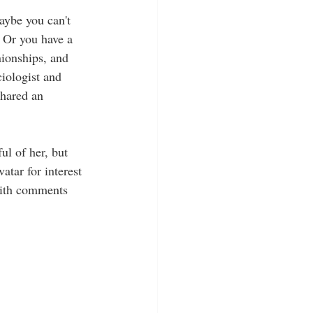
ybe you can't 
. Or you have a 
nionships, and 
ciologist and 
shared an 
l of her, but 
atar for interest 
 with comments 