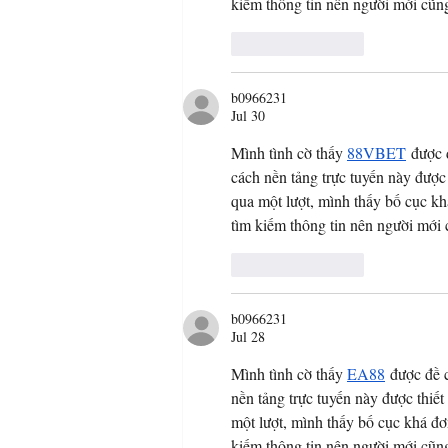
kiếm thông tin nên người mới cũn
Like
Reply
b0966231
Jul 30
Mình tình cờ thấy 
88VBET
 được 
cách nền tảng trực tuyến này được 
qua một lượt, mình thấy bố cục khá
tìm kiếm thông tin nên người mới 
Like
Reply
b0966231
Jul 28
Mình tình cờ thấy 
EA88
 được đề 
nền tảng trực tuyến này được thiết
một lượt, mình thấy bố cục khá đơn
kiếm thông tin nên người mới cũn