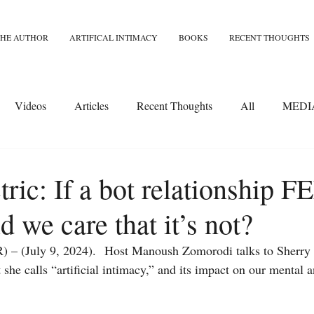
THE AUTHOR
ARTIFICAL INTIMACY
BOOKS
RECENT THOUGHTS
Videos
Articles
Recent Thoughts
All
MEDI
ric: If a bot relationship 
d we care that it’s not?
– (July 9, 2024).  Host Manoush Zomorodi talks to Sherry T
she calls “artificial intimacy,” and its impact on our mental a