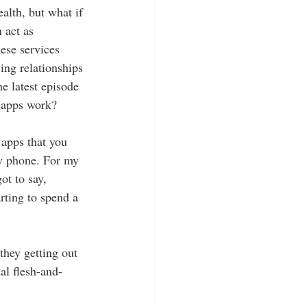
lth, but what if 
 act as 
ese services 
ing relationships 
e latest episode 
e apps work?
pps that you 
by phone. For my 
ot to say, 
rting to spend a 
they getting out 
al flesh-and-