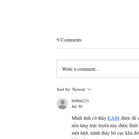
9 Comments
Write a comment...
Can AI companionship cure
Sort by:
Newest
loneliness – or deepen it?
b0966231
Jul 30
Mình tình cờ thấy 
EA88
 được đề 
nền tảng trực tuyến này được thiết
một lượt, mình thấy bố cục khá đơn