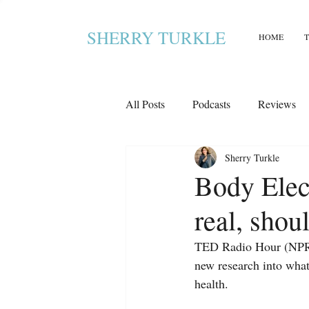
SHERRY TURKLE
HOME
All Posts
Podcasts
Reviews
Sherry Turkle
Body Elect
real, shoul
TED Radio Hour (NPR) 
new research into what 
health.