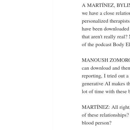
A MARTÍNEZ, BYLINE: N
we have a close relatio
personalized therapist
have been downloaded m
that aren't really rea
of the podcast Body Ele
MANOUSH ZOMORODI, B
can download and then 
reporting, I tried out a
generative AI makes th
lot of time with these 
MARTÍNEZ: All right, s
of these relationships?
blood person?