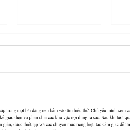
“How our relationships are
Who 
changing in the age of artificial
Talk 
intimacy
cập trong một bài đăng nên bấm vào tìm hiểu thử. Chủ yếu mình xem c
 kế giao diện và phân chia các khu vực nội dung ra sao. Sau khi lướt qu
 giản, được thiết lập với các chuyên mục riêng biệt, tạo cảm giác dễ tì